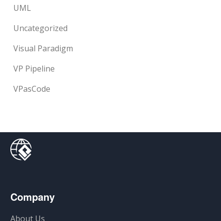
UML
Uncategorized
Visual Paradigm
VP Pipeline
VPasCode
Company
About Us