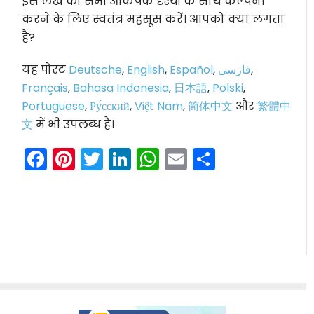
इस लेख को सभी आकर्षक दृश्यों के साथ कल्पना
करने के लिए स्वतंत्र महसूस करें। आपको क्या लगता
है?
यह पोस्ट
Deutsche
,
English
,
Español
,
فارسی
,
Français
,
Bahasa Indonesia
,
日本語
,
Polski
,
Portuguese
,
Ру́сский
,
Việt Nam
,
简体中文
और
繁體中
文
में भी उपलब्ध है।
Facebook
Pinterest
Twitter
LinkedIn
WhatsApp
Email
Share