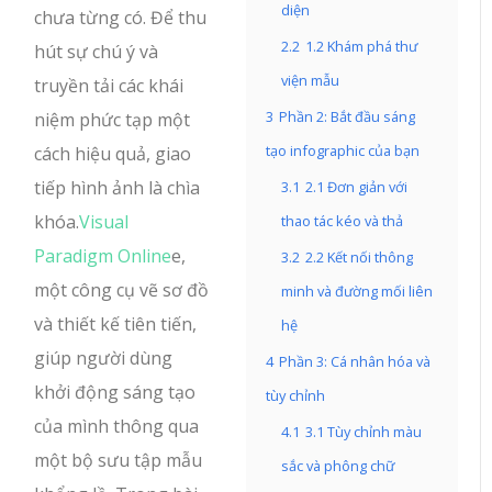
diện
chưa từng có. Để thu
2.2
1.2 Khám phá thư
hút sự chú ý và
viện mẫu
truyền tải các khái
3
Phần 2: Bắt đầu sáng
niệm phức tạp một
tạo infographic của bạn
cách hiệu quả, giao
tiếp hình ảnh là chìa
3.1
2.1 Đơn giản với
khóa.
Visual
thao tác kéo và thả
Paradigm Online
e,
3.2
2.2 Kết nối thông
một công cụ vẽ sơ đồ
minh và đường mối liên
và thiết kế tiên tiến,
hệ
giúp người dùng
4
Phần 3: Cá nhân hóa và
khởi động sáng tạo
tùy chỉnh
của mình thông qua
4.1
3.1 Tùy chỉnh màu
một bộ sưu tập mẫu
sắc và phông chữ