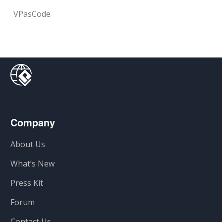
VPasCode
Company
About Us
What’s New
Press Kit
Forum
Contact Us