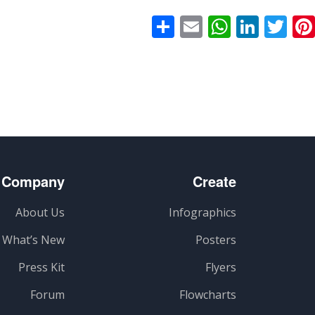
Faceboo
Pinterest
Twitter
LinkedIn
Email
WhatsApp
اشتراک
گذاری
Company
Create
About Us
Infographics
What’s New
Posters
Press Kit
Flyers
Forum
Flowcharts