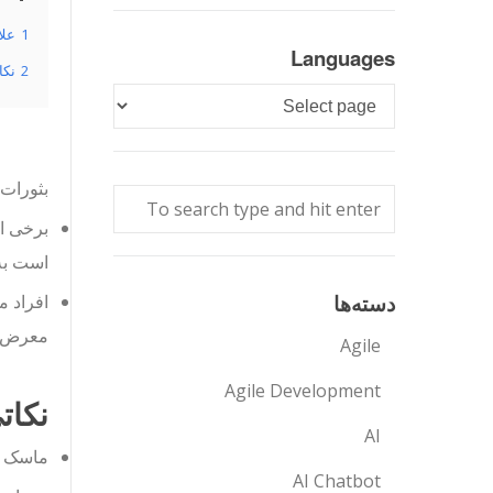
1
علائم
Languages
2
نکات
Languages
بثورات 
است به
دسته‌ها
افراد م
معرض خط
Agile
Agile Development
نکاتی
AI
ماسک به
AI Chatbot