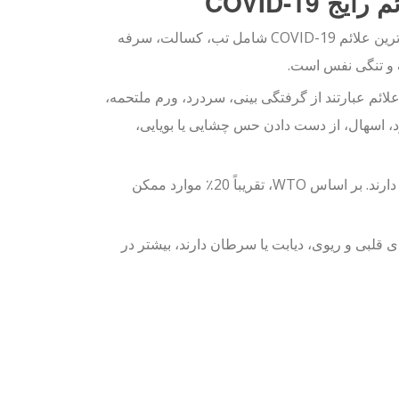
رایج COVID-19
شایع ترین علائم COVID-19 شامل تب، کسالت، سرفه
 تنگی نفس است.
لائم عبارتند از گرفتگی بینی، سردرد، ورم ملتحمه،
د، اسهال، از دست دادن حس چشایی یا بویایی،
برخی از افراد به ویروس آلوده هستند اما علائم بسیار خفیف یا غیر اختصاصی دارند. بر اساس WTO، تقریباً 20٪ موارد ممکن
ی قلبی و ریوی، دیابت یا سرطان دارند، بیشتر در