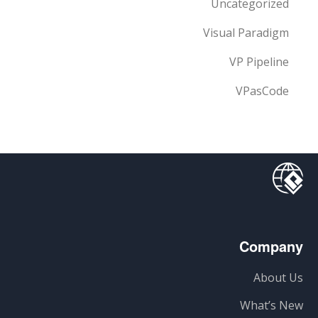
Uncategorized
Visual Paradigm
VP Pipeline
VPasCode
Company
About Us
What’s New