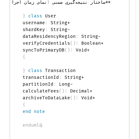
  **ساختار نتیجه‌گیری ضمنی 
(
نمای زمان اجرا
)
:
{
class
 User 
:
    +username
:
    -shardKey
:
    -dataResidencyRegion
(
)
:
    +verifyCredentials
(
)
:
    +syncToPrimaryDB
}
{
class
 Transaction 
:
    +transactionId
:
    -partitionId
(
)
:
    +calculateFees
(
)
:
    +archiveToDataLake
}
end note
@enduml