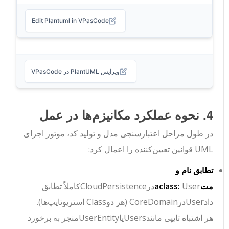
Edit Plantuml in VPasCode
ویرایش PlantUML در VPasCode
4. نحوه عملکرد مکانیزم‌ها در عمل
در طول مراحل اعتبارسنجی مدل و تولید کد، موتور اجرای
UML قوانین تعیین‌کننده را اعمال کرد:
تطابق نام و
متaclass:
User
در
CloudPersistence
کاملاً تطابق
داد
User
در
CoreDomain
(هر دو
Class
استریوتایپ‌ها).
هر اشتباه تایپی مانند
Users
یا
UserEntity
منجر به برخورد