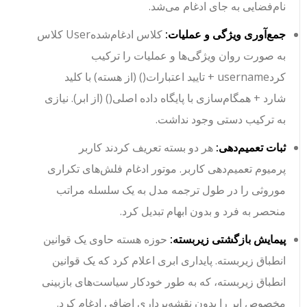
نام‌فضایی به جای ادغام می‌شد.
جمع‌آوری ویژگی و عملیات:
کلاس ادغام‌شده
User
کلاس
به صورت روان ویژگی‌ها و عملیات را ترکیب
کرد
username
+
تایید اعتبارات()
(از هسته) با
کلید
شارد
+
همگام‌سازی با پایگاه داده اصلی()
(از ابر). نیازی
به ترکیب دستی وجود نداشت.
ثبات تعمیم‌دهی:
هر دو بسته تعریف کردند
کاربر
پرمیوم
تعمیم‌دهی
کاربر
. موتور ادغام فلش‌های تکراری
موروثی را در طول ترجمه مدل به یک سلسله مراتب
منحصر به فرد و بدون ابهام تبدیل کرد.
پیمایش بازگشتی زیربسته:
حوزه هسته
حاوی یک
قوانین
انطباق
زیربسته.
پایداری ابری
اعلام کرد که یک
قوانین
انطباق
زیربسته، که به طور خودکار سیاست‌های بازبینی
مخصوص ابر را بدون نقشه‌برداری اضافی ادغام کرد.