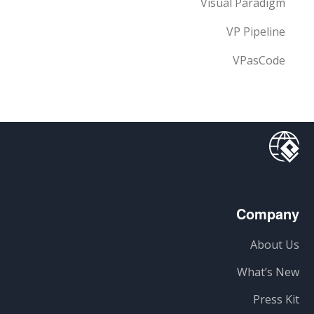
Visual Paradigm
VP Pipeline
VPasCode
Company
About Us
What’s New
Press Kit