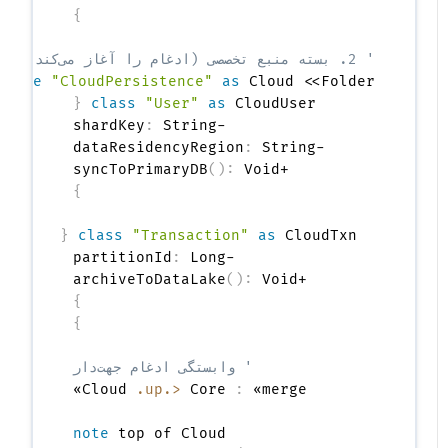
}
' 2. بسته منبع تخصصی (ادغام را آغاز می‌کند و متناسب می‌کند)
ackage
"CloudPersistence"
as
 Cloud <<Folder>> 
{
class
"User"
as
 CloudUser 
:
    -shardKey
:
    -dataResidencyRegion
(
)
:
    +syncToPrimaryDB
}
{
class
"Transaction"
as
 CloudTxn 
:
    -partitionId
(
)
:
    +archiveToDataLake
}
}
' وابستگی ادغام جهت‌دار
Cloud 
.up.>
 Core 
:
note