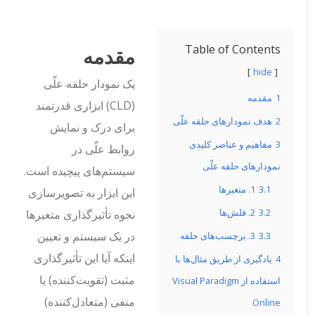
Table of Contents
مقدمه
hide
یک نمودار حلقه علّی
1
مقدمه
(CLD) ابزاری قدرتمند
2
هدف نمودارهای حلقه علّی
برای درک و نمایش
3
مفاهیم و عناصر کلیدی
روابط علّی در
نمودارهای حلقه علّی
سیستم‌های پیچیده است.
3.1
1. متغیرها
این ابزار به تصویرسازی
3.2
2. فلش‌ها
نحوه تأثیرگذاری متغیرها
در یک سیستم و تعیین
3.3
3. برچسب‌های حلقه
اینکه آیا این تأثیرگذاری
4
یادگیری از طریق مثال‌ها با
مثبت (تقویت‌کننده) یا
استفاده از Visual Paradigm
منفی (متعادل‌کننده)
Online