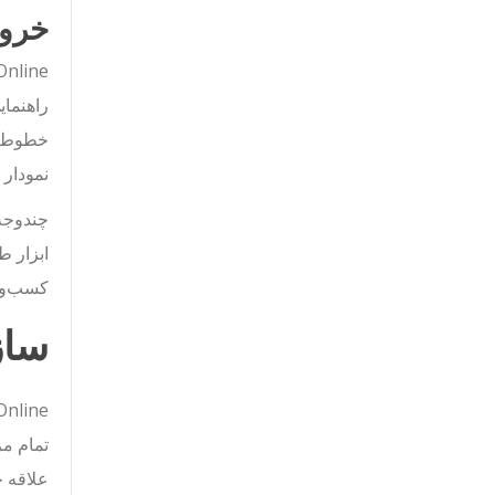
خروج
راهنمای
خطوط را
نمودار ER با ظاهر جذاب و حرفه‌ای است که به بالاترین استانداردها پاسخ می‌دهد.
کسب‌وکار و نمودارهای ITIL. این انعط
ساز
تمام مر
علاقه خ