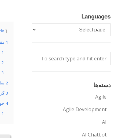
Languages
Languages
ide
1
مق
1.1
1.2
1.3
2
ساز
دسته‌ها
3
گزی
Agile
4
خود
Agile Development
4.1
AI
AI Chatbot