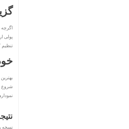
گزی
اگرچه ن
پولی ار
تنظیم ک
خود
شروع ار
نمودارهای حرفه‌ای، VP Online مح
نتیج