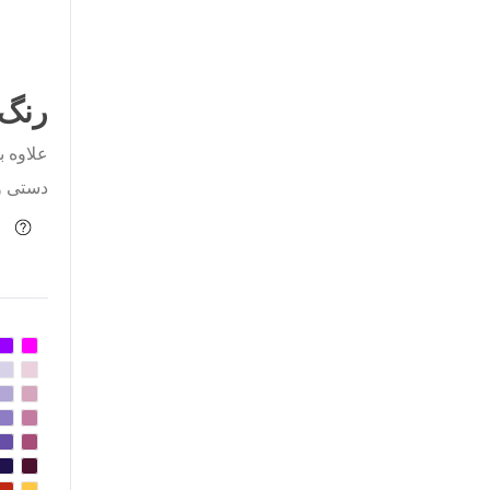
رنگ 
علاوه ب
دستی وا