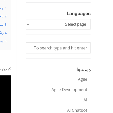
1
جعب
Languages
2
نام
Languages
3
سبک
4
رنگ
5
سبک
دسته‌ها
کردن عنوان نمودار در نمودار 
Agile
Agile Development
AI
AI Chatbot