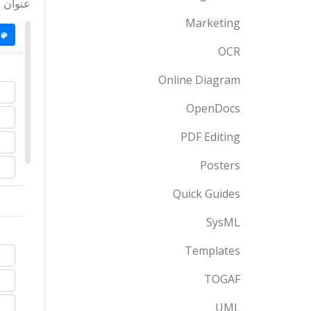
عنوان ر
Marketing
OCR
Online Diagram
OpenDocs
PDF Editing
Posters
Quick Guides
SysML
Templates
TOGAF
UML