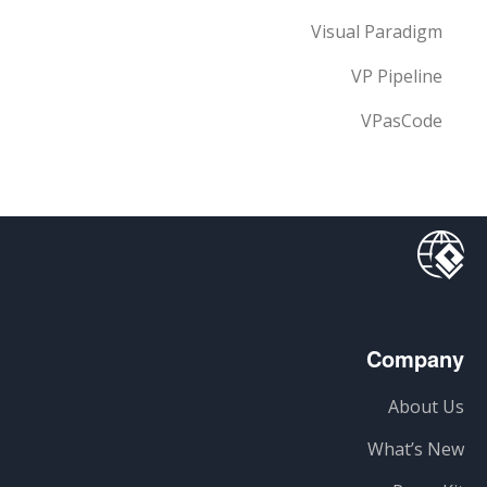
Visual Paradigm
VP Pipeline
VPasCode
Company
About Us
What’s New