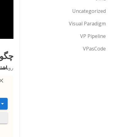
Uncategorized
Visual Paradigm
VP Pipeline
VPasCode
چگون
روی
اشتر