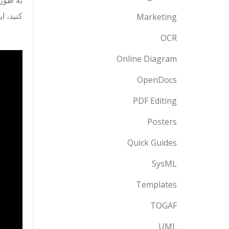
به طوری
کنید، ا
Marketing
OCR
Online Diagram
OpenDocs
PDF Editing
Posters
Quick Guides
SysML
Templates
TOGAF
UML