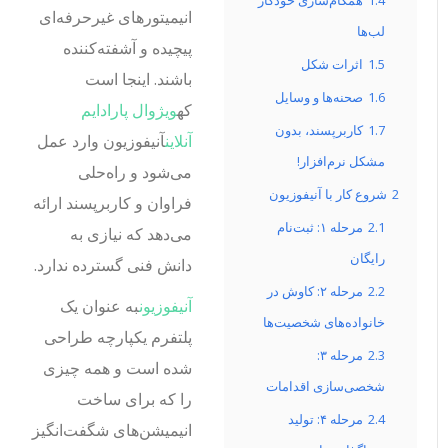
1.4
همگام‌سازی خودکار
انیمیتورهای غیرحرفه‌ای
لب‌ها
پیچیده و آشفته‌کننده
1.5
اثرات شکل
باشند. اینجا است
1.6
صحنه‌ها و وسایل
که
ویژوال پارادایم
1.7
کاربرپسند، بدون
آنلاین
آنیفوزیون وارد عمل
مشکل نرم‌افزار!
می‌شود و راه‌حلی
2
شروع کار با آنیفوزیون
فراوان و کاربرپسند ارائه
2.1
مرحله ۱: ثبت‌نام
می‌دهد که نیازی به
رایگان
دانش فنی گسترده ندارد.
2.2
مرحله ۲: کاوش در
آنیفوزیون
به عنوان یک
خانواده‌های شخصیت‌ها
پلتفرم یکپارچه طراحی
2.3
مرحله ۳:
شده است و همه چیزی
شخصی‌سازی اقدامات
را که برای ساخت
2.4
مرحله ۴: تولید
انیمیشن‌های شگفت‌انگیز