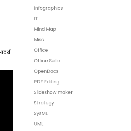
Infographics
IT
Mind Map
Misc
Office
आदर्श
Office Suite
OpenDocs
PDF Editing
Slideshow maker
Strategy
SysML
UML