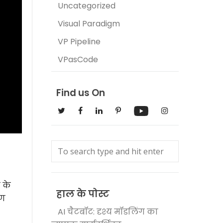
Uncategorized
Visual Paradigm
VP Pipeline
VPasCode
Find us On
 के
हाल के पोस्ट
रण
AI चैटबॉट: दृश्य मॉडलिंग का