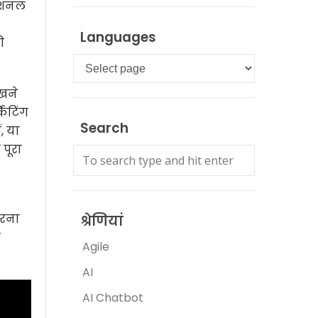
फेशनल
Languages
े
Languages
ीखने
ेटिंग
Search
, या
पूरा
करना
श्रेणियां
न
Agile
AI
AI Chatbot