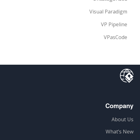
Visual Paradigm
VP Pipeline
VPasCode
Company
About Us
What’s New