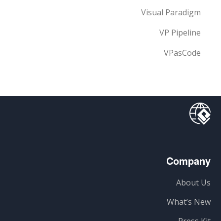
Visual Paradigm
VP Pipeline
VPasCode
Company
About Us
What’s New
Press Kit