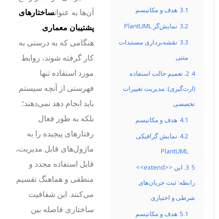
3.1
هدف و مکانیسم
آن‌ها به عنوان
ساختارهای
3.2
نمایش‌گر PlantUML
پشتیبان معماری
.
هنگامی که به درستی به
3.3
نقشه‌برداری مستندات
کار گرفته شوند، روابط
متنی
مورد استفاده تنها
4
2. تعمیم حالت استفاده
فهرستی از آنچه سیستم
(ارث‌گیری): مدیریت تغییرات
باید انجام دهد نمی‌دهند؛
تخصصی
بلکه به طور فعال
4.1
هدف و مکانیسم
رفتارهای پیچیده را به
4.2
نمایش گرافیکی
ماژول‌های قابل مدیریت،
PlantUML
قابل استفاده مجدد و
5
3. این <<extend>>
منطقی و هماهنگ تقسیم
رابطه: ثبت جریان‌های
می‌کنند. این شفافیت
شرطی و اختیاری
ساختاری فاصله بین
5.1
هدف و مکانیسم