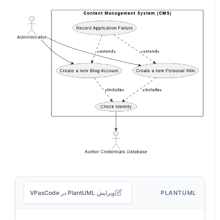
PLANTUML
ویرایش PlantUML در VPasCode