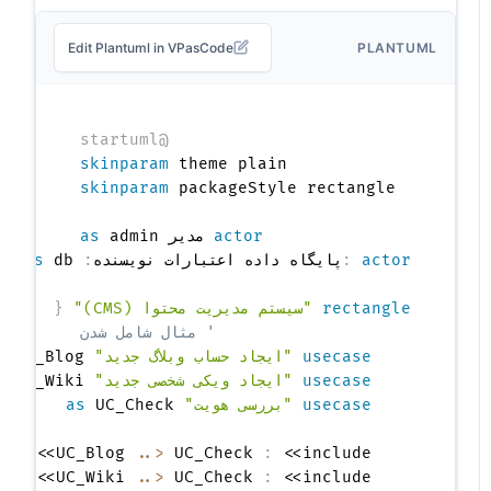
Edit Plantuml in VPasCode
PLANTUML
@startuml
skinparam
 theme plain

skinparam
actor
 مدیر 
 admin

as
actor
:
پایگاه داده اعتبارات نویسنده
:
as
rectangle
"سیستم مدیریت محتوا (CMS)"
{
' مثال شامل شدن
usecase
"ایجاد حساب وبلاگ جدید"
as
usecase
"ایجاد ویکی شخصی جدید"
as
usecase
"بررسی هویت"
as
..>
 UC_Check 
:
    UC_Blog 
..>
 UC_Check 
:
    UC_Wiki 