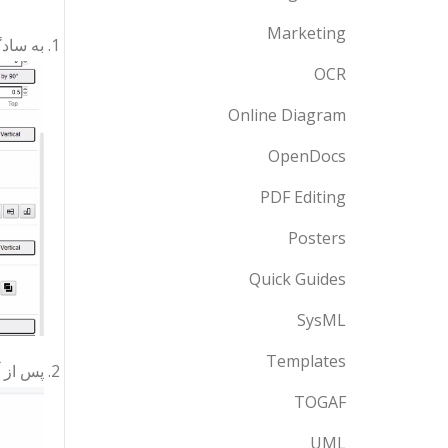
Marketing
به سادگ
OCR
Online Diagram
OpenDocs
PDF Editing
Posters
Quick Guides
SysML
Templates
پس از آ
TOGAF
UML