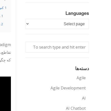
1
کم 
Languages
1.1
Languages
1.2
تقاطع، 
که چگون
دسته‌ها
Agile
Agile Development
AI
AI Chatbot