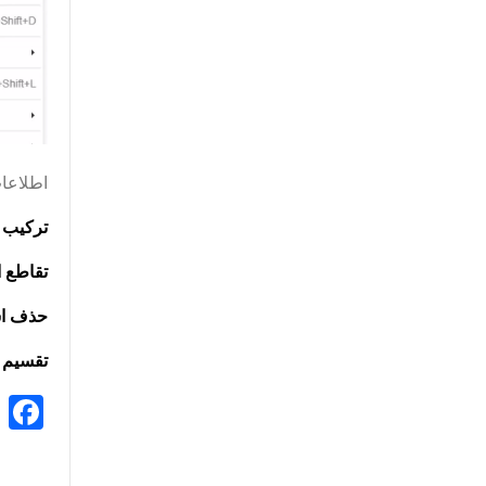
اطلاعات ب
ترکیب 
تقاطع 
حذف ا
تقسیم 
k