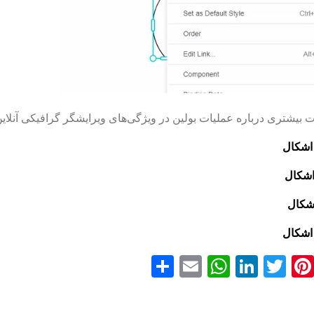
یشتری درباره عملیات بولین در ویژگی‌های ویرایشگر گرافیکی آنلاین Visual Paradigm بدانی
اشکال
اشکال
شکال
اشکال
Faceboo
Pinterest
Twitter
LinkedIn
Email
WhatsApp
اشتراک
گذاری