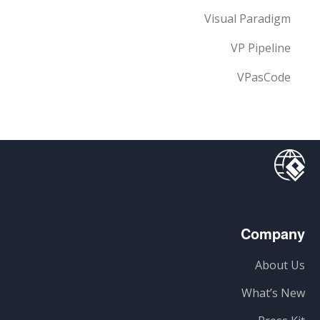
Visual Paradigm
VP Pipeline
VPasCode
Company
About Us
What’s New