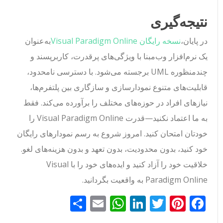
نتیجه‌گیری
در پایان،
نسخه رایگان Visual Paradigm Online
به‌عنوان
یک نرم‌افزار وب‌مبنا با ویژگی‌های پرقدرت، کاربرپسند و
چندمنظوره UML برجسته می‌شود. با دسترسی نامحدود،
قابلیت‌های متنوع نمودارسازی و سازگاری بین پلتفرم‌ها،
نیازهای افراد در حوزه‌های مختلف را برآورده می‌کند. فقط
به ما اعتماد نکنید—قدرت Visual Paradigm Online را
خودتان امتحان کنید. امروز شروع به رسم نمودارهای رایگان
خود کنید، بدون محدودیت، بدون تعهد و بدون هزینه‌های لغو.
خلاقیت خود را آزاد کنید و ایده‌های خود را با Visual
Paradigm Online به واقعیت بگردانید.
Facebook
Pinterest
Twitter
LinkedIn
Email
WhatsApp
اشتراک
گذاری