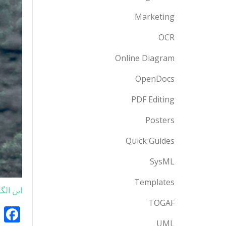
Marketing
OCR
Online Diagram
OpenDocs
PDF Editing
Posters
Quick Guides
SysML
Templates
این الگ
TOGAF
k
UML