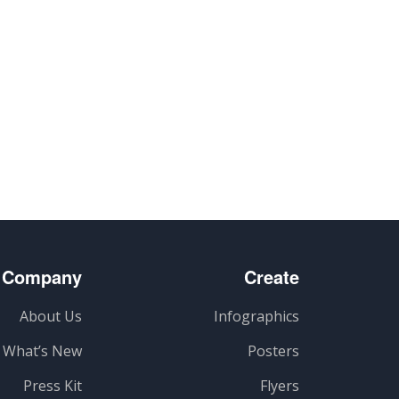
گذاری
Company
Create
About Us
Infographics
What’s New
Posters
Press Kit
Flyers