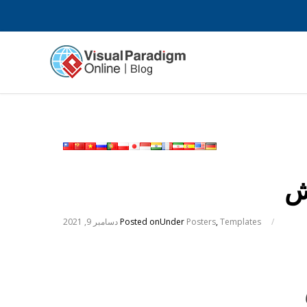
ش
/
Templates
,
Posters
Under
Posted on
دسامبر 9, 2021