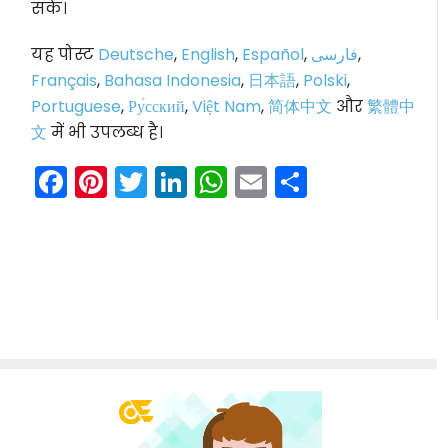
सकें।
यह पोस्ट
Deutsche
,
English
,
Español
,
فارسی
,
Français
,
Bahasa Indonesia
,
日本語
,
Polski
,
Portuguese
,
Ру́сский
,
Việt Nam
,
简体中文
और
繁體中
文
में भी उपलब्ध है।
Facebook
Pinterest
Twitter
LinkedIn
WhatsApp
Email
Share