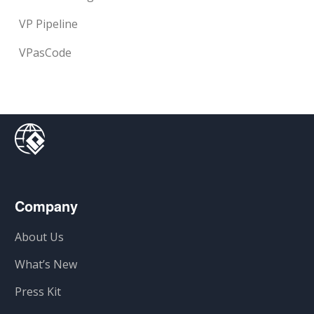
VP Pipeline
VPasCode
Company
About Us
What’s New
Press Kit