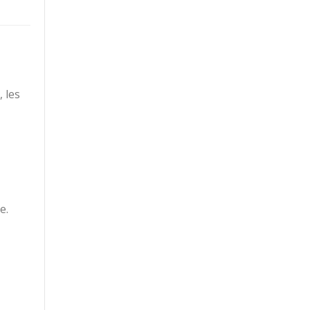
 les
e.