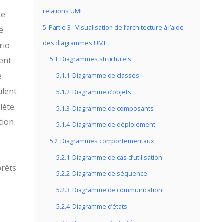
relations UML
xe
5
Partie 3 : Visualisation de l’architecture à l’aide
e
des diagrammes UML
rio
5.1
Diagrammes structurels
ent
e
5.1.1
Diagramme de classes
ulent
5.1.2
Diagramme d’objets
lète.
5.1.3
Diagramme de composants
tion
5.1.4
Diagramme de déploiement
5.2
Diagrammes comportementaux
5.2.1
Diagramme de cas d’utilisation
prêts
5.2.2
Diagramme de séquence
5.2.3
Diagramme de communication
5.2.4
Diagramme d’états