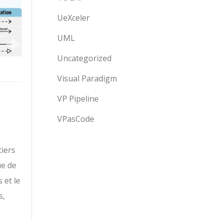
UeXceler
UML
Uncategorized
Visual Paradigm
VP Pipeline
VPasCode
tiers
ue de
 et le
s,