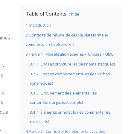
Table of Contents
hide
1
Introduction
2
Contexte de l’étude de cas : la plateforme e-
aines
commerce « ShopSphere »
3
Partie 1 : Modélisation avec les « Choses » UML
3.1
1. Choses structurelles (les noms statiques)
es
3.2
2. Choses comportementales (les verbes
ue
dynamiques)
Le
3.3
3. Groupement des éléments (les
le
conteneurs organisationnels)
 que
3.4
4. Éléments annotatifs (les commentaires
explicatifs)
.
4
Partie 2 : Connecter les éléments avec des