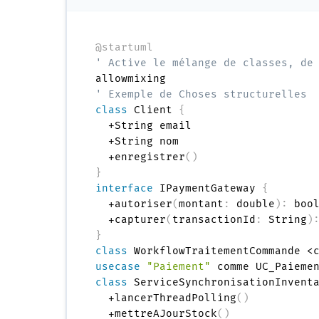
@startuml
' Active le mélange de classes, de
' Exemple de Choses structurelles
class
 Client 
{
  +String email

  +String nom

  +enregistrer
(
)
}
interface
 IPaymentGateway 
{
  +autoriser
(
montant
:
 double
)
:
 bool
  +capturer
(
transactionId
:
 String
)
}
class
usecase
"Paiement"
class
 ServiceSynchronisationInvent
  +lancerThreadPolling
(
)
  +mettreAJourStock
(
)