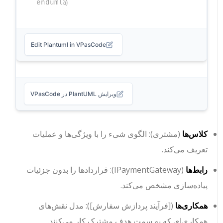
@enduml
Edit Plantuml in VPasCode
ویرایش PlantUML در VPasCode
کلاس‌ها
(
مشتری
): الگوی شیء را با ویژگی‌ها و عملیات
تعریف می‌کند.
رابط‌ها
(
IPaymentGateway
): قراردادها را بدون جزئیات
پیاده‌سازی مشخص می‌کند.
همکاری‌ها
(
[فرآیند پردازش سفارش]
): مدل نقش‌های
همکاری‌ای که به سمت هدف مشترک کار می‌کنند.