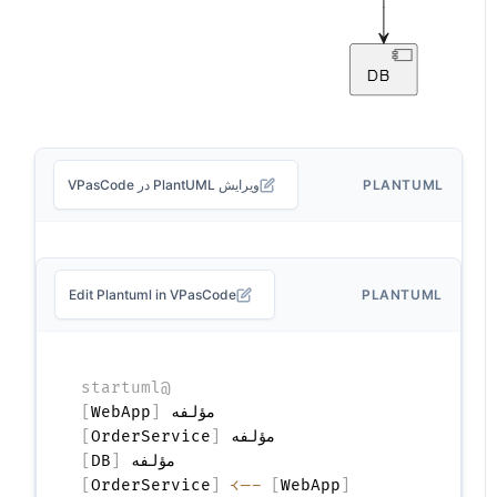
PLANTUML
ویرایش PlantUML در VPasCode
Edit Plantuml in VPasCode
PLANTUML
@startuml
مؤلفه 
[
WebApp
]
مؤلفه 
[
OrderService
]
مؤلفه 
[
DB
]
]
OrderService
[
-->
]
WebApp
[