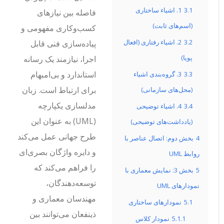
3.1
1. اشیاء ساختاری
فاصله بین نیازهای
(اسم‌های ثابت)
کسب‌وکاری مفهومی و
3.2
2. اشیاء رفتاری (افعال
پیاده‌سازی فنی قابل
پویا)
اجرا، نیازمند یک رسانه
استاندارد و بی‌امبهام
3.3
3. گروه‌بندی اشیاء
برای ارتباط است. زبان
(محل‌های سازمانی)
مدلسازی یکپارچه
3.4
4. اشیاء توضیحی
(UML) به عنوان این
(یادداشت‌های توضیحی)
طرح جهانی عمل می‌کند
4
بخش دوم: اتصال عناصر با
و دایره واژگان بصری‌ای
روابط UML
را فراهم می‌کند که
5
بخش 3: نمایش معماری با
توسعه‌دهندگان،
نمودارهای UML
مهندسان معماری و
5.1
نمودارهای ساختاری
ذینفعان می‌توانند بین
5.1.1
نمودار کلاس