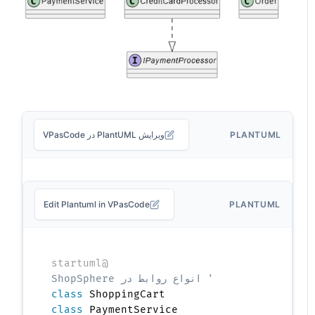
PLANTUML
ویرایش PlantUML در VPasCode
Edit Plantuml in VPasCode
PLANTUML
@startuml
' انواع روابط در ShopSphere
class
 ShoppingCart

class
 PaymentService
