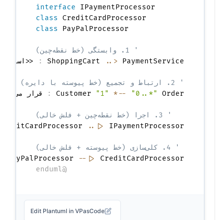
interface
 IPaymentProcessor

class
 CreditCardProcessor

class
' 1. وابستگی (خط نقطه‌چین)
:
ShoppingCart 
..>
 PaymentService 
' 2. ارتباط و تجمیع (خط پیوسته با دایره)
:
Customer 
"1"
*--
"0..*"
 Order 
' 3. اجرا (خط نقطه‌چین + فلش خالی)
CreditCardProcessor 
..|>
' 4. کلی‌سازی (خط پیوسته + فلش خالی)
 CreditCardProcessor 
--|>
PayPalProcessor 
:
 ارث

@enduml
Edit Plantuml in VPasCode