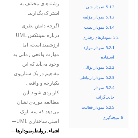
رشته‌های مختلف به
5.1.2
نمودار شی
اشتراک بگذارند.
5.1.3
نمودار مؤلفه
اگرچه دانش نظری
5.1.4
نمودار نصب
درباره سینتکس UML
5.2
نمودارهای رفتاری
ارزشمند است، اما
5.2.1
نمودار موارد
مهارت واقعی زمانی به
استفاده
وجود می‌آید که این
5.2.2
نمودار توالی
مفاهیم در یک سناریوی
5.2.3
نمودار ارتباطی
یکپارچه و واقعی
5.2.4
نمودار
کاربردی شوند. این
حالت‌گراف
مطالعه موردی نشان
5.2.5
نمودار فعالیت
می‌دهد که سه بلوک
6
نتیجه‌گیری
اصلی ساختاری UML—
اشیاء
,
روابط
و
نمودارها
—