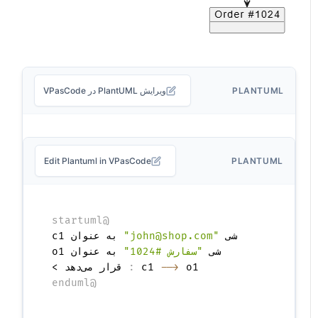
PLANTUML
ویرایش PlantUML در VPasCode
Edit Plantuml in VPasCode
PLANTUML
@startuml
شی 
"john@shop.com"
شی 
"سفارش #1024"
 o1 
-->
c1 
:
 قرار می‌دهد >

@enduml