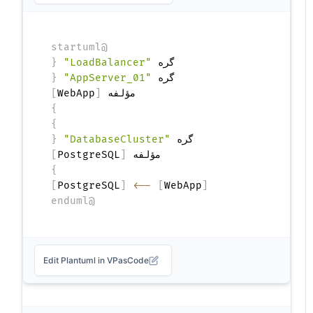
@startuml
گره 
"LoadBalancer"
{
  گره 
"AppServer_01"
{
    مؤلفه 
[
WebApp
]
}
}
گره 
"DatabaseCluster"
{
  مؤلفه 
[
PostgreSQL
]
}
]
PostgreSQL
[
-->
]
WebApp
[
@enduml
Edit Plantuml in VPasCode