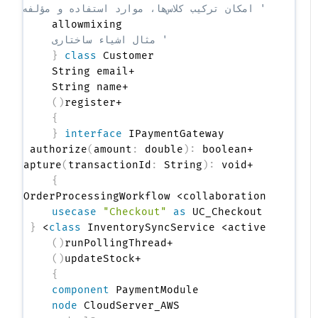
' امکان ترکیب کلاس‌ها، موارد استفاده و مؤلفه‌ها را فراهم می‌کند
allowmixing

' مثال اشیاء ساختاری
{
class
 Customer 
)
(
  +register
}
{
interface
 IPaymentGateway 
(
amount
:
 double
)
:
  +authorize
(
transactionId
:
 String
)
:
 void

  +capture
}
lass
 OrderProcessingWorkflow <collaboration>

usecase
"Checkout"
as
 UC_Checkout

{
class
 InventorySyncService <active> 
)
(
  +runPollingThread
)
(
  +updateStock
}
component
 PaymentModule

node
 CloudServer_AWS
