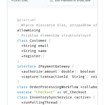
PLANTUML
Edit Plantuml in VPasCode
@startuml
' Włącza mieszanie klas, przypadków użyci
' Przykład elementów strukturalnych
class
 Customer 
{
  +String email

  +String name

  +register
(
)
}
interface
 IPaymentGateway 
{
  +authorize
(
amount
:
 double
)
:
 boolean

  +capture
(
transactionId
:
 String
)
:
}
class
usecase
"Checkout"
as
class
 InventorySyncService <active> 
{
  +runPollingThread
(
)