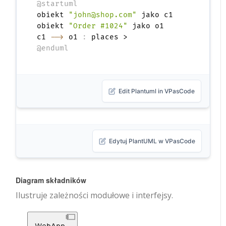
@startuml
obiekt 
"john@shop.com"
 jako c1

obiekt 
"Order #1024"
 jako o1

c1 
-->
 o1 
:
@enduml
Edit Plantuml in VPasCode
Edytuj PlantUML w VPasCode
Diagram składników
Ilustruje zależności modułowe i interfejsy.