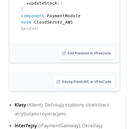
  +updateStock
(
)
}
component
node
@enduml
Edit Plantuml in VPasCode
Edytuj PlantUML w VPasCode
Klasy
(
Klient
): Definiują szablony obiektów z
atrybutami i operacjami.
Interfejsy
(
IPaymentGateway
): Określają