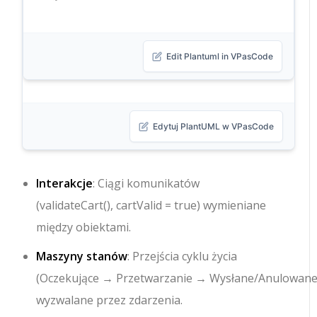
Edit Plantuml in VPasCode
Edytuj PlantUML w VPasCode
Interakcje
: Ciągi komunikatów
(
validateCart()
,
cartValid = true
) wymieniane
między obiektami.
Maszyny stanów
: Przejścia cyklu życia
(
Oczekujące
→
Przetwarzanie
→
Wysłane/Anulowan
wyzwalane przez zdarzenia.