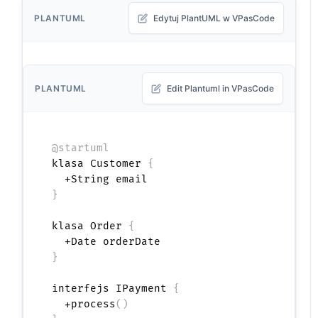
PLANTUML
Edytuj PlantUML w VPasCode
PLANTUML
Edit Plantuml in VPasCode
@startuml
klasa Customer 
{
}
klasa Order 
{
}
interfejs IPayment 
{
  +process
(
)