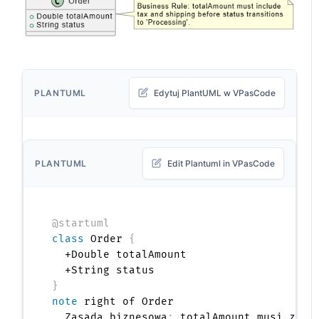
PLANTUML
Edytuj PlantUML w VPasCode
PLANTUML
Edit Plantuml in VPasCode
@startuml
class
 Order 
{
  +Double totalAmount

}
note
 right of Order

  Zasada biznesowa
:
 totalAmount musi zawie