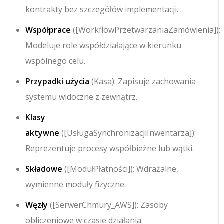
kontrakty bez szczegółów implementacji.
Współprace
(
[WorkflowPrzetwarzaniaZamówienia]
):
Modeluje role współdziałające w kierunku
wspólnego celu.
Przypadki użycia
(
Kasa
): Zapisuje zachowania
systemu widoczne z zewnątrz.
Klasy
aktywne
(
[UsługaSynchronizacjiInwentarza]
):
Reprezentuje procesy współbieżne lub wątki.
Składowe
(
[ModułPłatności]
): Wdrażalne,
wymienne moduły fizyczne.
Węzły
(
[SerwerChmury_AWS]
): Zasoby
obliczeniowe w czasie działania.