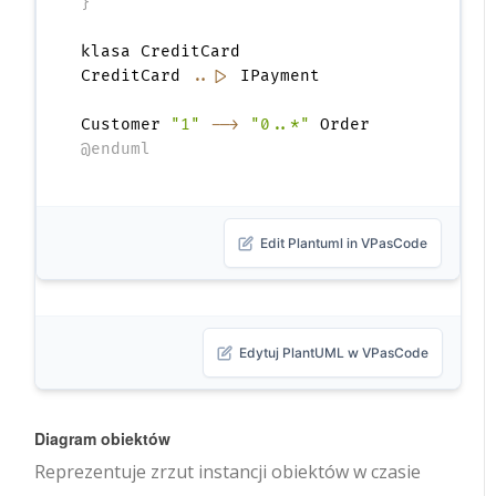
}
klasa CreditCard

CreditCard 
..|>
 IPayment

Customer 
"1"
-->
"0..*"
@enduml
Edit Plantuml in VPasCode
Edytuj PlantUML w VPasCode
Diagram obiektów
Reprezentuje zrzut instancji obiektów w czasie