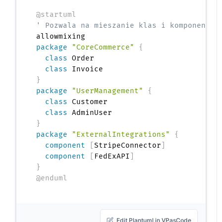
@startuml
' Pozwala na mieszanie klas i komponentów
package
"CoreCommerce"
{
class
 Order

class
}
package
"UserManagement"
{
class
 Customer

class
}
package
"ExternalIntegrations"
{
component
[
StripeConnector
]
component
[
FedExAPI
]
}
@enduml
Edit Plantuml in VPasCode