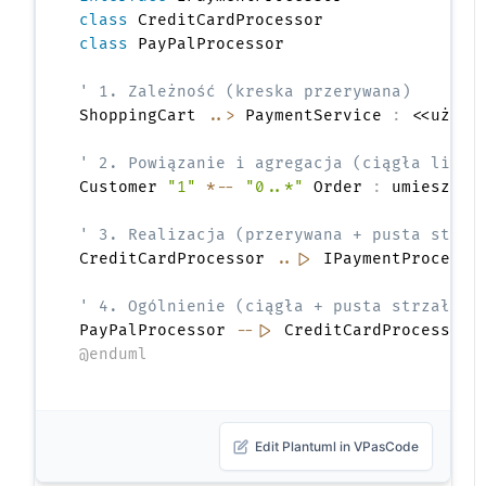
class
class
 PayPalProcessor

' 1. Zależność (kreska przerywana)
ShoppingCart 
..>
 PaymentService 
:
 <<używa>
' 2. Powiązanie i agregacja (ciągła linia
Customer 
"1"
*--
"0..*"
 Order 
:
 umieszcza 
' 3. Realizacja (przerywana + pusta strza
CreditCardProcessor 
..|>
 IPaymentProcessor
' 4. Ogólnienie (ciągła + pusta strzałka)
PayPalProcessor 
--|>
 CreditCardProcessor 
@enduml
Edit Plantuml in VPasCode