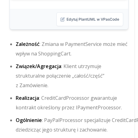
Edytuj PlantUML w VPasCode
Zależność
: Zmiana w
PaymentService
może mieć
wpływ na
ShoppingCart
.
Związek/Agregacja
:
Klient
utrzymuje
strukturalne połączenie „całość/część”
z
Zamówienie
.
Realizacja
:
CreditCardProcessor
gwarantuje
kontrakt określony przez
IPaymentProcessor
.
Ogólnienie
:
PayPalProcessor
specjalizuje
CreditCard
dziedzicząc jego strukturę i zachowanie.