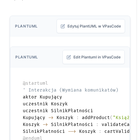
PLANTUML
Edytuj PlantUML w VPasCode
PLANTUML
Edit Plantuml in VPasCode
@startuml
' Interakcja (Wymiana komunikatów)
aktor Kupujący

uczestnik Koszyk

uczestnik SilnikPłatności

Kupujący 
->
 Koszyk 
:
 addProduct
(
"Książka"
Koszyk 
->
 SilnikPłatności 
:
 validateCart
(
SilnikPłatności 
-->
 Koszyk 
:
@enduml