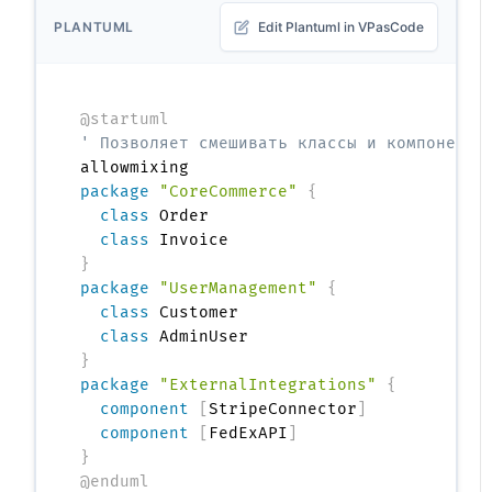
PLANTUML
Edit Plantuml in VPasCode
@startuml
' Позволяет смешивать классы и компоненты
package
"CoreCommerce"
{
class
 Order

class
}
package
"UserManagement"
{
class
 Customer

class
}
package
"ExternalIntegrations"
{
component
[
StripeConnector
]
component
[
FedExAPI
]
}
@enduml