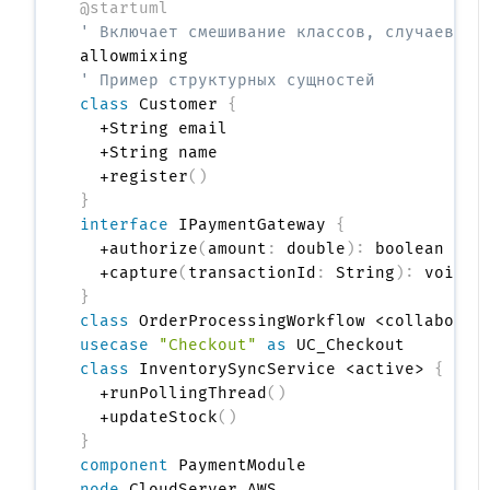
@startuml
' Включает смешивание классов, случаев ис
' Пример структурных сущностей
class
 Customer 
{
  +String email

  +String name

  +register
(
)
}
interface
 IPaymentGateway 
{
  +authorize
(
amount
:
 double
)
:
 boolean

  +capture
(
transactionId
:
 String
)
:
}
class
usecase
"Checkout"
as
class
 InventorySyncService <active> 
{
  +runPollingThread
(
)
  +updateStock
(
)
}
component
node