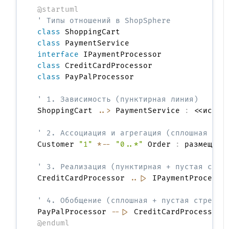
@startuml
' Типы отношений в ShopSphere
class
class
interface
class
class
 PayPalProcessor

' 1. Зависимость (пунктирная линия)
ShoppingCart 
..>
 PaymentService 
:
 <<исполь
' 2. Ассоциация и агрегация (сплошная лин
Customer 
"1"
*--
"0..*"
 Order 
:
 размещает 
' 3. Реализация (пунктирная + пустая стре
CreditCardProcessor 
..|>
 IPaymentProcessor
' 4. Обобщение (сплошная + пустая стрелка
PayPalProcessor 
--|>
 CreditCardProcessor 
@enduml