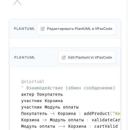
PLANTUML
Редактировать PlantUML в VPasCode
PLANTUML
Edit Plantuml in VPasCode
@startuml
' Взаимодействие (обмен сообщениями)
актер Покупатель

участник Корзина

участник Модуль оплаты

Покупатель 
->
 Корзина 
:
 addProduct
(
"Книга
Корзина 
->
 Модуль оплаты 
:
 validateCart
(
)
Модуль оплаты 
-->
 Корзина 
: