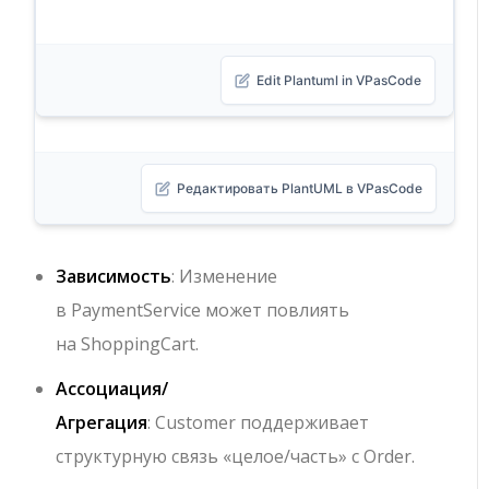
Edit Plantuml in VPasCode
Редактировать PlantUML в VPasCode
Зависимость
: Изменение
в
PaymentService
может повлиять
на
ShoppingCart
.
Ассоциация/
Агрегация
:
Customer
поддерживает
структурную связь «целое/часть» с
Order
.