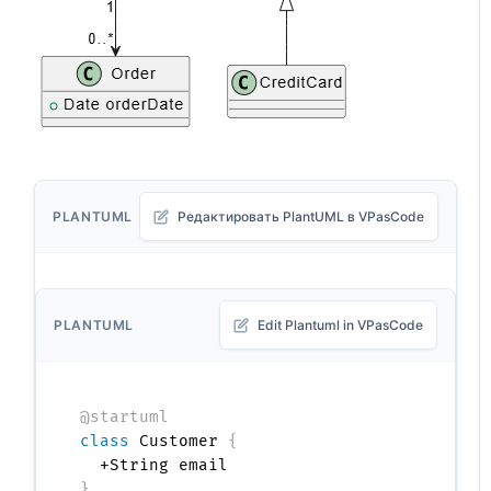
PLANTUML
Редактировать PlantUML в VPasCode
PLANTUML
Edit Plantuml in VPasCode
@startuml
class
 Customer 
{
}