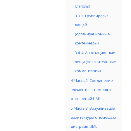
глаголы)
3.3
3. Группировка
вещей
(организационные
контейнеры)
3.4
4. Аннотационные
вещи (пояснительные
комментарии)
4
Часть 2: Соединение
элементов с помощью
отношений UML
5
Часть 3: Визуализация
архитектуры с помощью
диаграмм UML