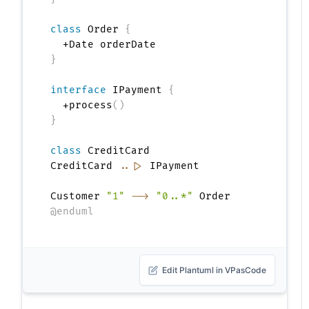
class
 Order 
{
}
interface
 IPayment 
{
  +process
(
)
}
class
 CreditCard

CreditCard 
..|>
 IPayment

Customer 
"1"
-->
"0..*"
@enduml
Edit Plantuml in VPasCode