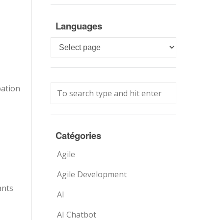
Languages
Languages
pation
Catégories
Agile
Agile Development
ants
AI
AI Chatbot