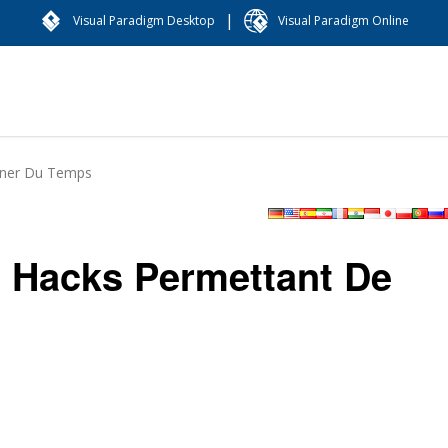
|
Visual Paradigm Desktop
Visual Paradigm Online
gner Du Temps
s Hacks Permettant De