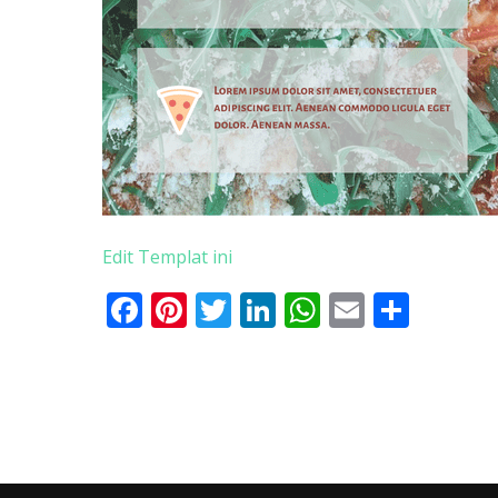
Edit Templat ini
Facebook
Pinterest
Twitter
LinkedIn
WhatsApp
Email
Shar