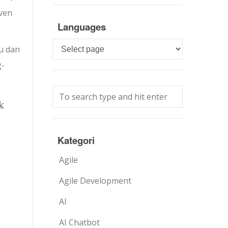
oven
Languages
Languages
au dan
g-
k
Kategori
Agile
Agile Development
AI
AI Chatbot