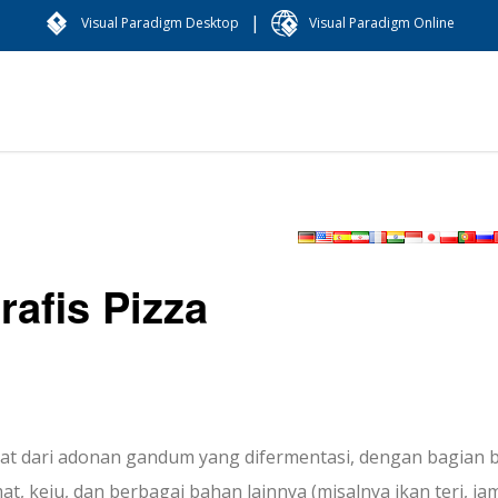
|
Visual Paradigm Desktop
Visual Paradigm Online
rafis Pizza
rbuat dari adonan gandum yang difermentasi, dengan bagian
t, keju, dan berbagai bahan lainnya (misalnya ikan teri, ja