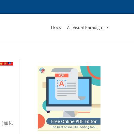
Docs
All Visual Paradigm
（如凤