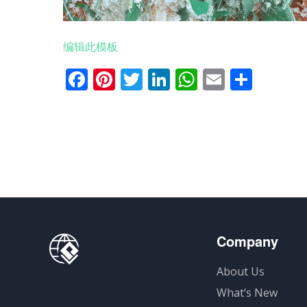
编辑此模板
Facebook
Pinterest
Twitter
LinkedIn
WhatsApp
Email
分
享
Company
About Us
What’s New