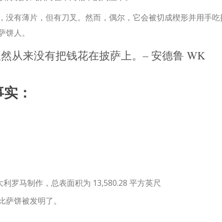
，没有薄片，但有刀叉。然而，偶尔，它会被切成楔形并用手吃
萨饼人。
然从来没有把钱花在披萨上。– 安德鲁 WK
事实：
意大利罗马制作，总表面积为 13,580.28 平方英尺
个比萨饼被发明了。