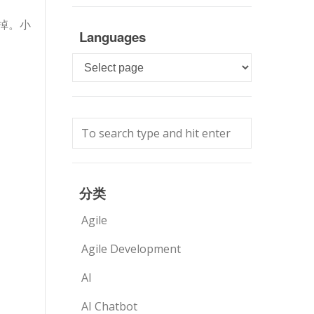
掉。小
Languages
Languages
分类
Agile
Agile Development
AI
AI Chatbot