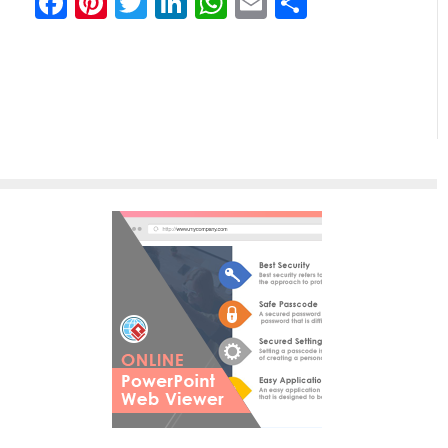
Facebook
Pinterest
Twitter
LinkedIn
WhatsApp
Email
Отправи