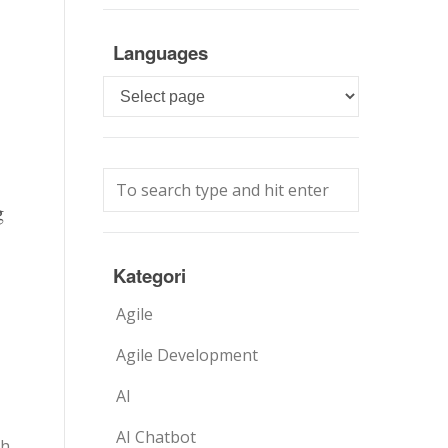
Languages
Languages
g
Kategori
Agile
Agile Development
AI
AI Chatbot
h.