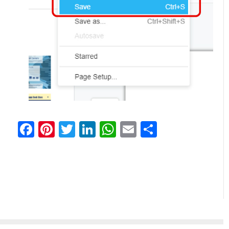
Facebook
Pinterest
Twitter
LinkedIn
WhatsApp
Email
Share