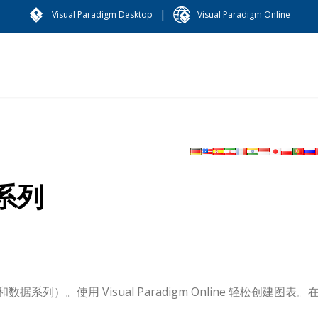
|
Visual Paradigm Desktop
Visual Paradigm Online
系列
）。使用 Visual Paradigm Online 轻松创建图表。
。