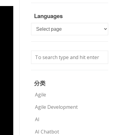
Languages
Languages
分类
Agile
Agile Development
AI
AI Chatbot