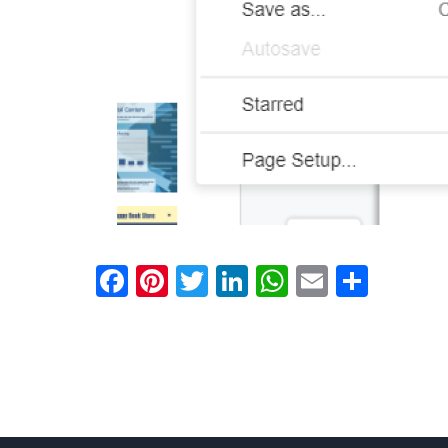
Facebook
Pinterest
Twitter
LinkedIn
WhatsApp
Email
分
享