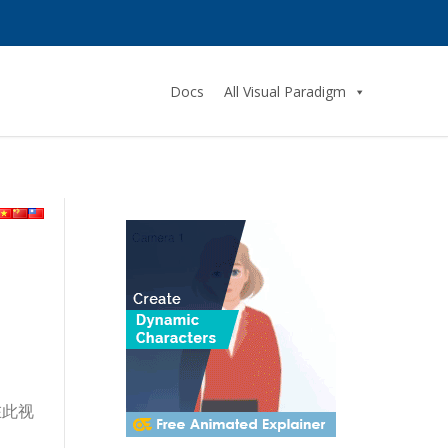
Docs
All Visual Paradigm
在此视