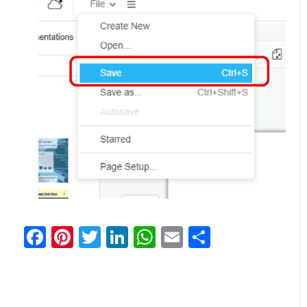
Facebook
Pinterest
Twitter
LinkedIn
WhatsApp
Email
Partager