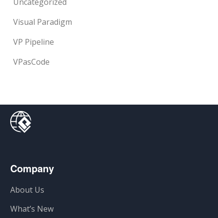
Uncategorized
Visual Paradigm
VP Pipeline
VPasCode
Company
About Us
What’s New