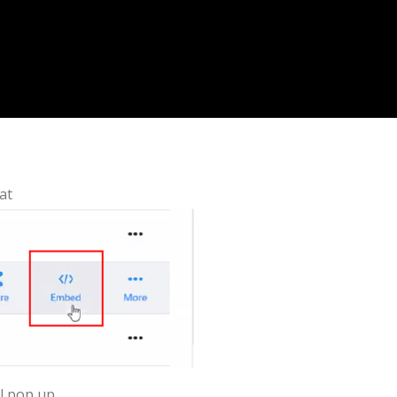
at
el pop up