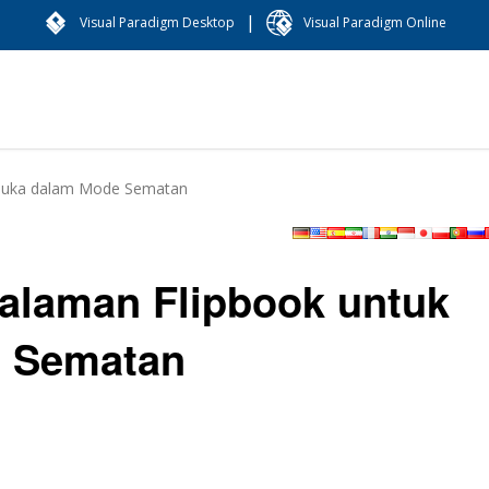
|
Visual Paradigm Desktop
Visual Paradigm Online
ibuka dalam Mode Sematan
alaman Flipbook untuk
e Sematan