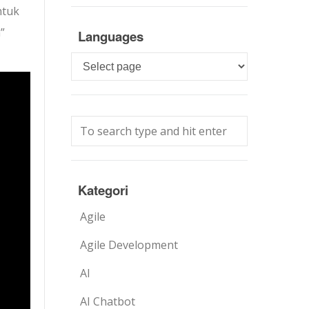
ntuk
”
Languages
Languages
Kategori
Agile
Agile Development
AI
AI Chatbot