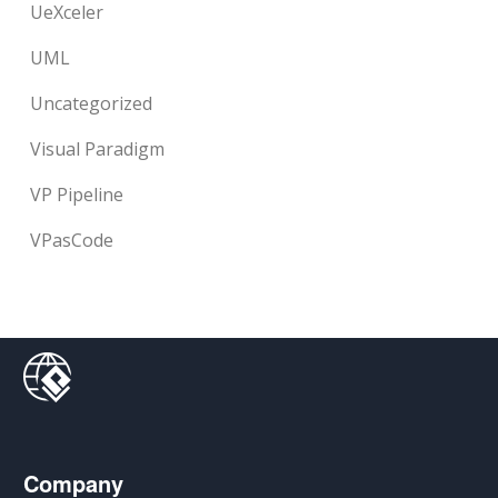
UeXceler
UML
Uncategorized
Visual Paradigm
VP Pipeline
VPasCode
Company