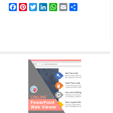
Facebook
Pinterest
Twitter
LinkedIn
WhatsApp
Email
分
享