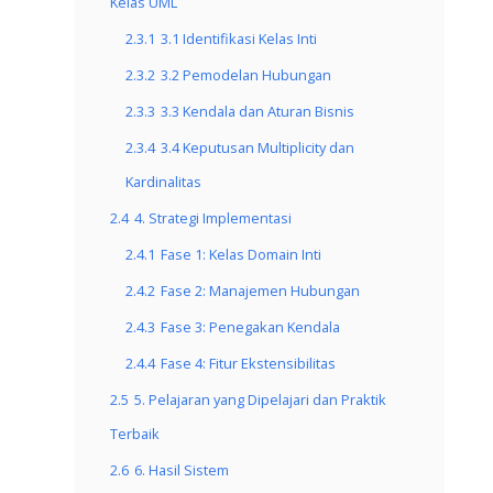
Kelas UML
2.3.1
3.1 Identifikasi Kelas Inti
2.3.2
3.2 Pemodelan Hubungan
2.3.3
3.3 Kendala dan Aturan Bisnis
2.3.4
3.4 Keputusan Multiplicity dan
Kardinalitas
2.4
4. Strategi Implementasi
2.4.1
Fase 1: Kelas Domain Inti
2.4.2
Fase 2: Manajemen Hubungan
2.4.3
Fase 3: Penegakan Kendala
2.4.4
Fase 4: Fitur Ekstensibilitas
2.5
5. Pelajaran yang Dipelajari dan Praktik
Terbaik
2.6
6. Hasil Sistem