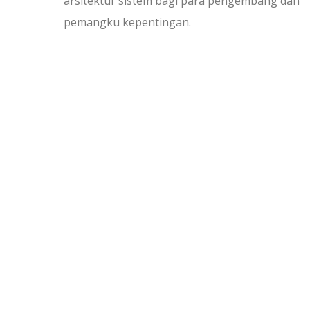
arsitektur sistem bagi para pengembang dan
pemangku kepentingan.