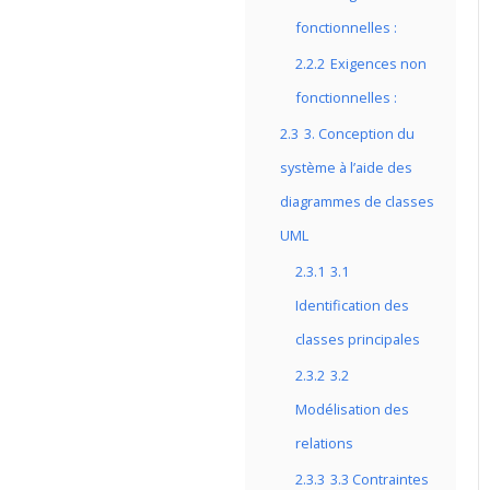
fonctionnelles :
2.2.2
Exigences non
fonctionnelles :
2.3
3. Conception du
système à l’aide des
diagrammes de classes
UML
2.3.1
3.1
Identification des
classes principales
2.3.2
3.2
Modélisation des
relations
2.3.3
3.3 Contraintes