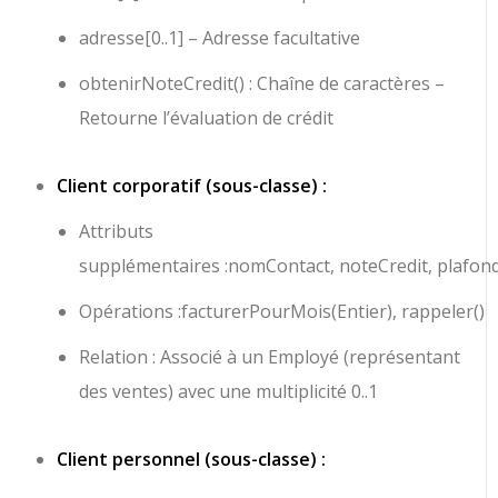
adresse[0..1]
– Adresse facultative
obtenirNoteCredit() : Chaîne de caractères
–
Retourne l’évaluation de crédit
Client corporatif (sous-classe) :
Attributs
supplémentaires :
nomContact
,
noteCredit
,
plafon
Opérations :
facturerPourMois(Entier)
,
rappeler()
Relation : Associé à un Employé (représentant
des ventes) avec une multiplicité 0..1
Client personnel (sous-classe) :