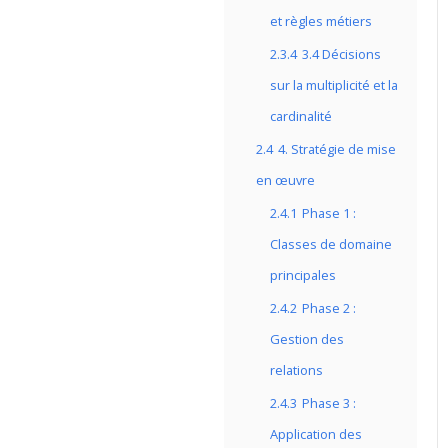
et règles métiers
2.3.4
3.4 Décisions
sur la multiplicité et la
cardinalité
2.4
4. Stratégie de mise
en œuvre
2.4.1
Phase 1 :
Classes de domaine
principales
2.4.2
Phase 2 :
Gestion des
relations
2.4.3
Phase 3 :
Application des