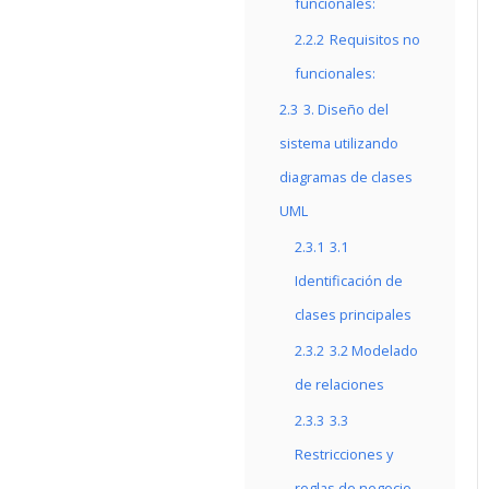
funcionales:
2.2.2
Requisitos no
funcionales:
2.3
3. Diseño del
sistema utilizando
diagramas de clases
UML
2.3.1
3.1
Identificación de
clases principales
2.3.2
3.2 Modelado
de relaciones
2.3.3
3.3
Restricciones y
reglas de negocio