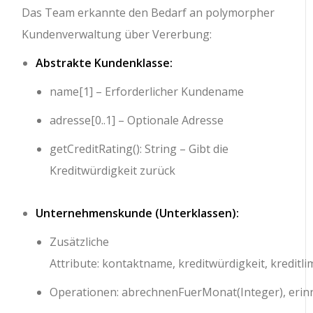
Das Team erkannte den Bedarf an polymorpher
Kundenverwaltung über Vererbung:
Abstrakte Kundenklasse:
name[1]
– Erforderlicher Kundename
adresse[0..1]
– Optionale Adresse
getCreditRating(): String
– Gibt die
Kreditwürdigkeit zurück
Unternehmenskunde (Unterklassen):
Zusätzliche
Attribute:
kontaktname
,
kreditwürdigkeit
,
kreditli
Operationen:
abrechnenFuerMonat(Integer)
,
erin