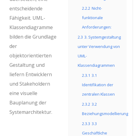
entscheidende
2.2.2
Nicht-
Fähigkeit. UML-
funktionale
Klassendiagramme
Anforderungen:
bilden die Grundlage
2.3
3. Systemgestaltung
der
unter Verwendung von
objektorientierten
UML-
Gestaltung und
Klassendiagrammen
liefern Entwicklern
2.3.1
3.1
und Stakeholdern
Identifikation der
eine visuelle
zentralen Klassen
Bauplanung der
2.3.2
3.2
Systemarchitektur.
Beziehungsmodellierung
2.3.3
3.3
Geschäftliche