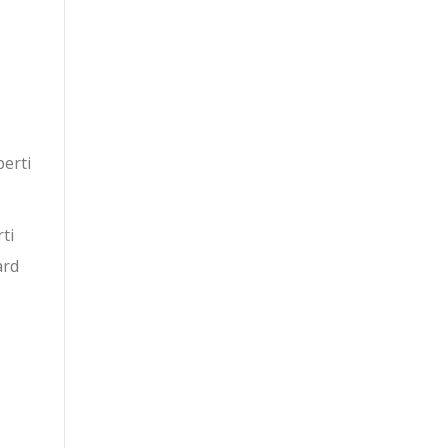
erti
ti
ard