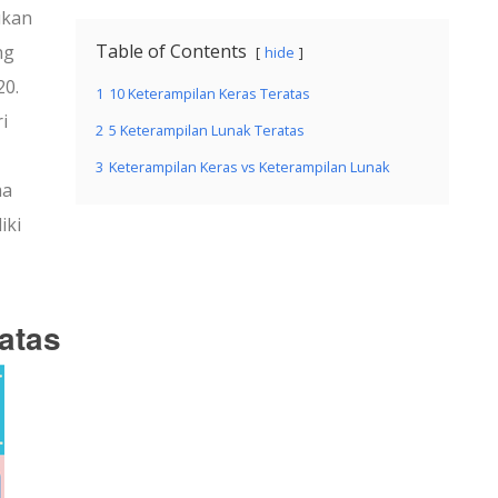
ukan
Table of Contents
ng
hide
20.
1
10 Keterampilan Keras Teratas
i
2
5 Keterampilan Lunak Teratas
3
Keterampilan Keras vs Keterampilan Lunak
ma
iki
atas