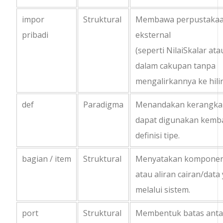
impor
Struktural
Membawa perpustakaa
pribadi
eksternal
(seperti
NilaiSkalar
ata
dalam cakupan tanpa
mengalirkannya ke hilir
def
Paradigma
Menandakan kerangka 
dapat digunakan kemba
definisi tipe.
bagian
/
item
Struktural
Menyatakan komponen f
atau aliran cairan/data
melalui sistem.
port
Struktural
Membentuk batas ant