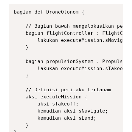
bagian def DroneOtonom {

    // Bagian bawah mengalokasikan peril
    bagian flightController : FlightCont
        lakukan executeMission.sNavigate;
    }

    bagian propulsionSystem : Propulsion
        lakukan executeMission.sTakeoff;

    }

    // Definisi perilaku tertanam

    aksi executeMission {

        aksi sTakeoff;

        kemudian aksi sNavigate;

        kemudian aksi sLand;

    }
