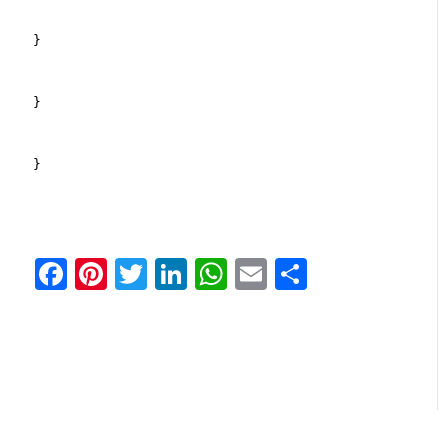
}
}
}
Facebook
Pinterest
Twitter
LinkedIn
WhatsApp
Email
Share