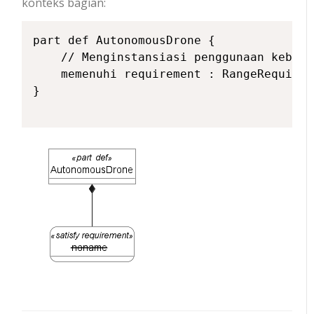
konteks bagian:
part def AutonomousDrone {

    // Menginstansiasi penggunaan kebutu
    memenuhi requirement : RangeRequirem
}
