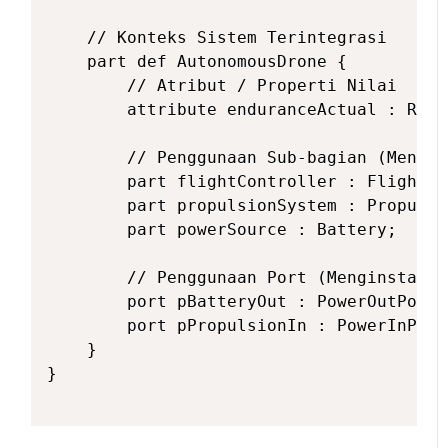
    // Konteks Sistem Terintegrasi

    part def AutonomousDrone {

        // Atribut / Properti Nilai

        attribute enduranceActual : Real;
        // Penggunaan Sub-bagian (Mengin
        part flightController : FlightCo
        part propulsionSystem : Propulsi
        part powerSource : Battery;

        // Penggunaan Port (Menginstansi
        port pBatteryOut : PowerOutPort;

        port pPropulsionIn : PowerInPort;
    }

}
