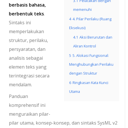
3.1
Pelacakan dengan
berbasis bahasa,
memenuhi
berbentuk teks
.
4
4. Pilar Perilaku (Ruang
Sintaks ini
Eksekusi)
memperlakukan
4.1
Aksi Berurutan dan
struktur, perilaku,
Aliran Kontrol
persyaratan, dan
5
5. Alokasi Fungsional:
analisis sebagai
Menghubungkan Perilaku
elemen teks yang
dengan Struktur
terintegrasi secara
6
Ringkasan Kata Kunci
mendalam.
Utama
Panduan
komprehensif ini
menguraikan pilar-
pilar utama, konsep-konsep, dan sintaks SysML v2