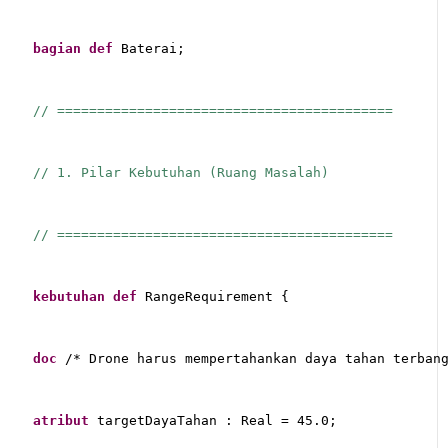
bagian
def
 Baterai;
// ==========================================
// 1. Pilar Kebutuhan (Ruang Masalah)
// ==========================================
kebutuhan
def
 RangeRequirement {
doc
 /* Drone harus mempertahankan daya tahan terban
atribut
 targetDayaTahan : Real = 45.0;