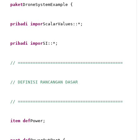
paket
DroneSystemExample {
pribadi
impor
ScalarValues::*;
pribadi
impor
SI::*;
// ==========================================
// DEFINISI RANCANGAN DASAR
// ==========================================
item
def
Power;