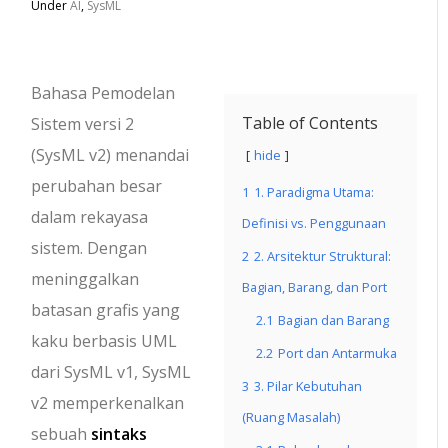
Under
AI
,
SysML
Bahasa Pemodelan
Table of Contents
Sistem versi 2
(SysML v2) menandai
hide
perubahan besar
1
1. Paradigma Utama:
dalam rekayasa
Definisi vs. Penggunaan
sistem. Dengan
2
2. Arsitektur Struktural:
meninggalkan
Bagian, Barang, dan Port
batasan grafis yang
2.1
Bagian dan Barang
kaku berbasis UML
2.2
Port dan Antarmuka
dari SysML v1, SysML
3
3. Pilar Kebutuhan
v2 memperkenalkan
(Ruang Masalah)
sebuah
sintaks