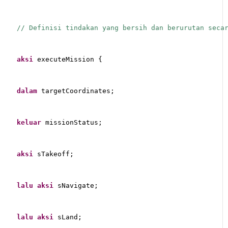
// Definisi tindakan yang bersih dan berurutan seca
aksi
 executeMission {
dalam
 targetCoordinates;
keluar
 missionStatus;
aksi
 sTakeoff;
lalu
aksi
 sNavigate;
lalu
aksi
 sLand;