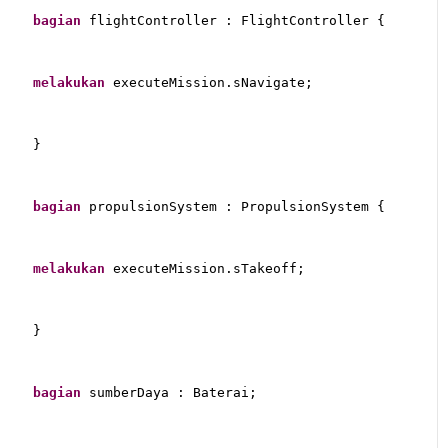
bagian
 flightController : FlightController {
melakukan
 executeMission.sNavigate;
}
bagian
 propulsionSystem : PropulsionSystem {
melakukan
 executeMission.sTakeoff;
}
bagian
 sumberDaya : Baterai;