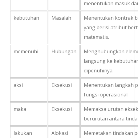
menentukan
masuk
da
kebutuhan
Masalah
Menentukan kontrak be
yang berisi atribut ber
matematis.
memenuhi
Hubungan
Menghubungkan elemen
langsung ke kebutuha
dipenuhinya.
aksi
Eksekusi
Menentukan langkah pe
fungsi operasional.
maka
Eksekusi
Memaksa urutan eksek
berurutan antara tinda
lakukan
Alokasi
Memetakan tindakan pe