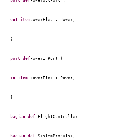
port
def
PowerOutPort {
out
item
powerElec : Power;
}
port
def
PowerInPort {
in
item
 powerElec : Power;
}
bagian
def
 FlightController;
bagian
def
 SistemPropulsi;