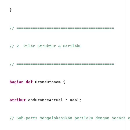
}
// ==========================================
// 2. Pilar Struktur & Perilaku
// ==========================================
bagian
def
 DroneOtonom {
atribut
 enduranceActual : Real;
// Sub-parts mengalokasikan perilaku dengan secara 