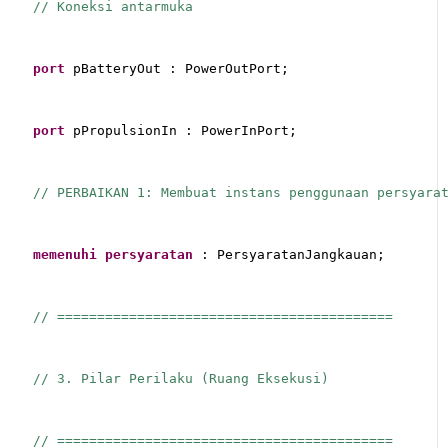
// Koneksi antarmuka
port
 pBatteryOut : PowerOutPort;
port
 pPropulsionIn : PowerInPort;
// PERBAIKAN 1: Membuat instans penggunaan persyara
memenuhi
persyaratan
 : PersyaratanJangkauan;
// ==========================================
// 3. Pilar Perilaku (Ruang Eksekusi)
// ==========================================