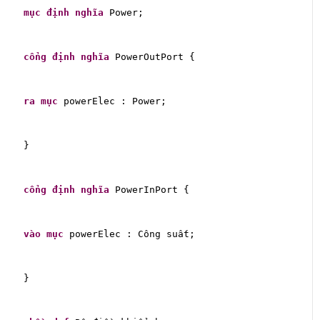
mục
định nghĩa
 Power;
cổng
định nghĩa
 PowerOutPort {
ra
mục
 powerElec : Power;
}
cổng
định nghĩa
 PowerInPort {
vào
mục
 powerElec : Công suất;
}