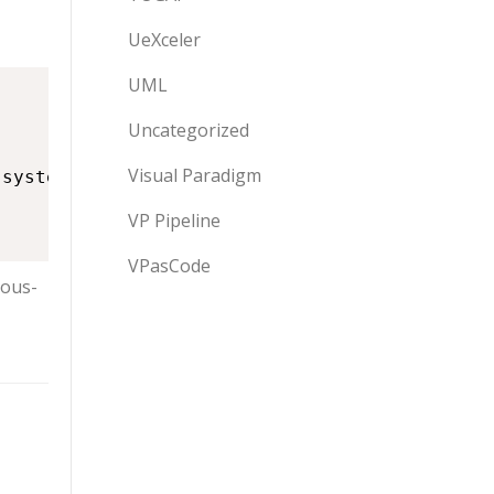
UeXceler
UML
Uncategorized
Visual Paradigm
système de drone

VP Pipeline
VPasCode
sous-