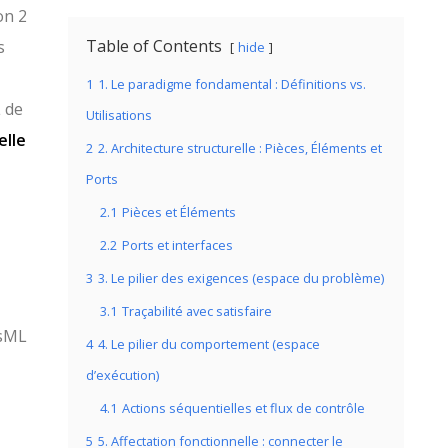
on 2
Table of Contents
s
hide
1
1. Le paradigme fondamental : Définitions vs.
 de
Utilisations
elle
2
2. Architecture structurelle : Pièces, Éléments et
Ports
2.1
Pièces et Éléments
2.2
Ports et interfaces
3
3. Le pilier des exigences (espace du problème)
3.1
Traçabilité avec satisfaire
ysML
4
4. Le pilier du comportement (espace
d’exécution)
4.1
Actions séquentielles et flux de contrôle
5
5. Affectation fonctionnelle : connecter le