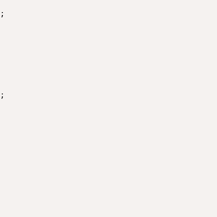
;

;
