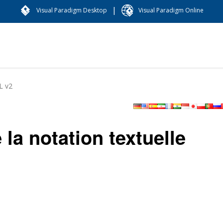
|
Visual Paradigm Desktop
Visual Paradigm Online
L v2
e la notation textuelle