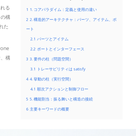
離れる
1
1. コアパラダイム：定義と使用の違い
この構
2
2. 構造的アーキテクチャ：パーツ、アイテム、ポ
れた
ート
2.1
パーツとアイテム
rone
2.2
ポートとインターフェース
念、構
3
3. 要件の柱（問題空間）
3.1
トレーサビリティは satisfy
4
4. 挙動の柱（実行空間）
4.1
順次アクションと制御フロー
5
5. 機能割当：振る舞いと構造の接続
6
主要キーワードの概要