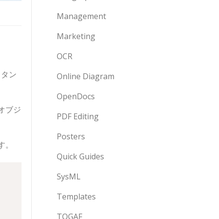
Management
Marketing
OCR
スタン
Online Diagram
OpenDocs
オブジ
PDF Editing
Posters
す。
Quick Guides
SysML
Templates
TOGAF