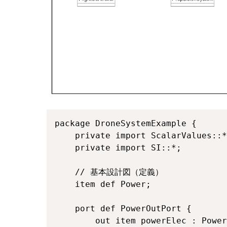
package DroneSystemExample {

    private import ScalarValues::*
    private import SI::*;

    // 基本設計図（定義）

    item def Power; 

    port def PowerOutPort {

        out item powerElec : Power