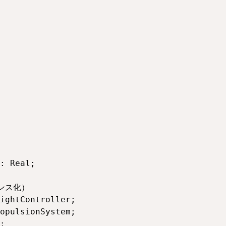
: Real;

ンス化）

ightController;

opulsionSystem;

;
