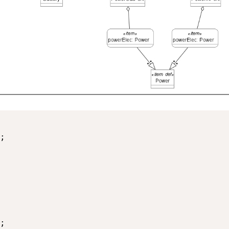
;

;
