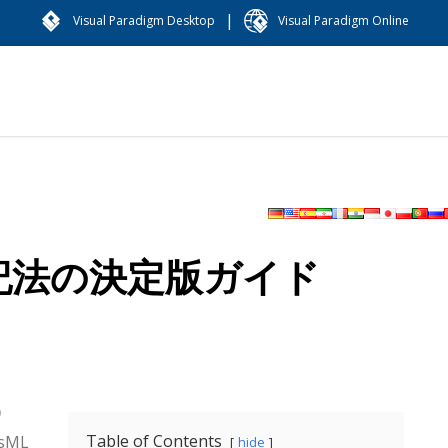
|
Visual Paradigm Desktop
Visual Paradigm Online
ト記法の決定版ガイド
）
Table of Contents
ML
hide