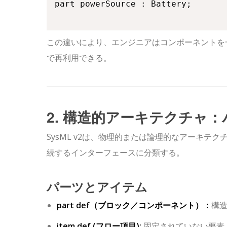
part powerSource : Battery;

この違いにより、エンジニアはコンポーネントを
で再利用できる。
2. 構造的アーキテクチャ
SysML v2は、物理的または論理的なアーキ
続するインターフェースに分類する。
パーツとアイテム
part def
（ブロック／コンポーネント）：
構
item def
(フロー項目):
固定されていない要素