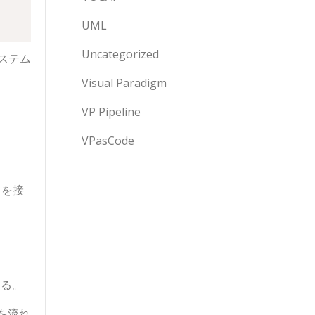
UML
Uncategorized
ステム
Visual Paradigm
VP Pipeline
VPasCode
らを接
する。
を流れ