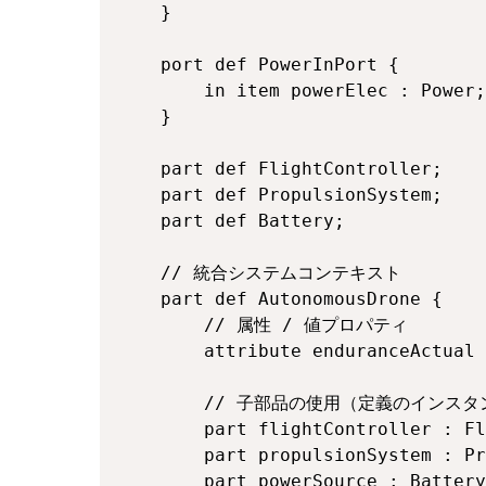
    }

    port def PowerInPort {

        in item powerElec : Power;

    }

    part def FlightController;

    part def PropulsionSystem;

    part def Battery;

    // 統合システムコンテキスト

    part def AutonomousDrone {

        // 属性 / 値プロパティ

        attribute enduranceActual 
        // 子部品の使用（定義のインスタ
        part flightController : Fl
        part propulsionSystem : Pr
        part powerSource : Battery