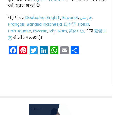
को उड़ान भरने दें!
यह पोस्ट
Deutsche
,
English
,
Español
,
فارسی
,
Français
,
Bahasa Indonesia
,
日本語
,
Polski
,
Portuguese
,
Ру́сский
,
Việt Nam
,
简体中文
और
繁體中
文
में भी उपलब्ध है।
Facebook
Pinterest
Twitter
LinkedIn
WhatsApp
Email
Share