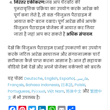
निरंतर एकीकरण:
जब आप चैटबॉट की
पुनरावृत्तिक प्रक्रिया का उपयोग करके आरेख को
पूर्ण बना लेते हैं, तो बस “विजुअल पैराडाइम में
आयात करें” बटन दबाएं। पूर्ण आरेख सीधे आपके
विजुअल पैराडाइम प्रोजेक्ट में आयात कर लिया
जाता है जहां आप कर सकते हैं
अधिक संपादन
.
देखें कि विजुअल पैराडाइम एआई उपकरणों का उपयोग
करके जटिल आरेख स्वचालन और संगठनात्मक चार्ट
सटीकता कैसे प्राप्त करना आसान है। आज ही सहायक
वीडियो डेमो देखें और अपने प्रोजेक्ट वर्कफ्लो को बदलें!
यह पोस्ट
Deutsche
,
English
,
Español
,
فارسی
,
Français
,
Bahasa Indonesia
,
日本語
,
Polski
,
Portuguese
,
Ру́сский
,
Việt Nam
,
简体中文
और
繁體中
文
में भी उपलब्ध है।
Facebook
Pinterest
Twitter
LinkedIn
WhatsApp
Email
Share