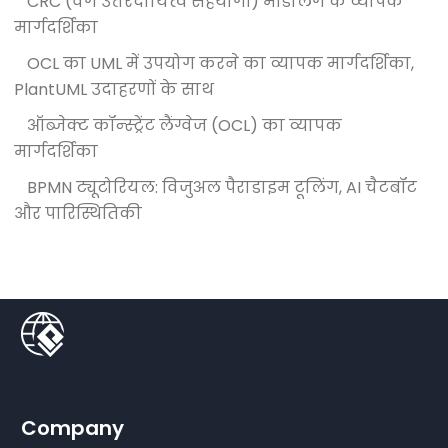
CRC (वर्ग उत्तरदायित्व सहयोगी) मॉडलिंग के व्यापक
मार्गदर्शिका
OCL का UML में उपयोग करने का व्यापक मार्गदर्शिका,
PlantUML उदाहरणों के साथ
ऑब्जेक्ट कॉन्स्ट्रेंट लैंग्वेज (OCL) का व्यापक
मार्गदर्शिका
BPMN ट्यूटोरियल: विजुअल पैराडाइम टूलिंग, AI चैटबॉट
और पारिस्थितिकी
Company