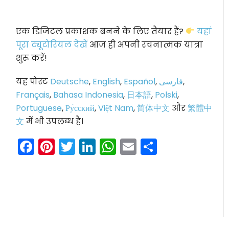
एक डिजिटल प्रकाशक बनने के लिए तैयार हैं?
यहां
पूरा ट्यूटोरियल देखें
आज ही अपनी रचनात्मक यात्रा
शुरू करें!
यह पोस्ट
Deutsche
,
English
,
Español
,
فارسی
,
Français
,
Bahasa Indonesia
,
日本語
,
Polski
,
Portuguese
,
Ру́сский
,
Việt Nam
,
简体中文
और
繁體中
文
में भी उपलब्ध है।
Facebook
Pinterest
Twitter
LinkedIn
WhatsApp
Email
Share