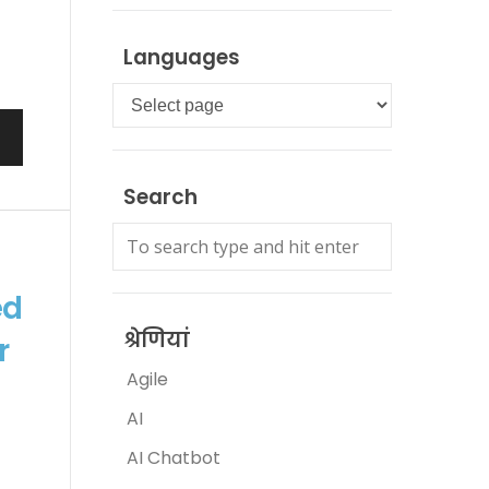
,
Languages
Languages
Search
ed
श्रेणियां
r
Agile
AI
,
AI Chatbot