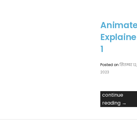
Animat
Explaine
1
Posted on
सितम्बर 12
2023
continue
reading →