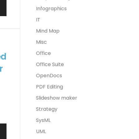
Infographics
IT
Mind Map
Misc
Office
ed
Office Suite
r
OpenDocs
PDF Editing
,
Slideshow maker
Strategy
SysML
UML