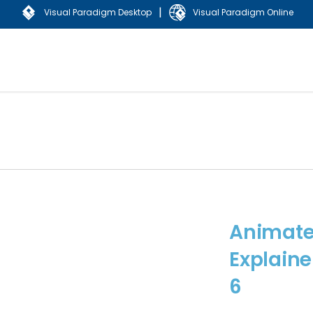
|
Visual Paradigm Desktop
Visual Paradigm Online
Animat
Explaine
6