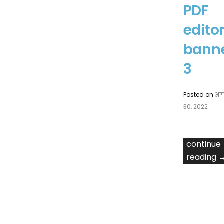
PDF
edito
bann
3
Posted on
अग
30, 2022
continue
reading 