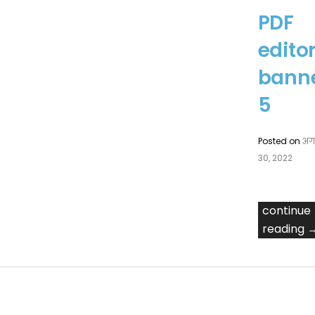
PDF
edito
bann
5
Posted on
अग
30, 2022
continue
reading 