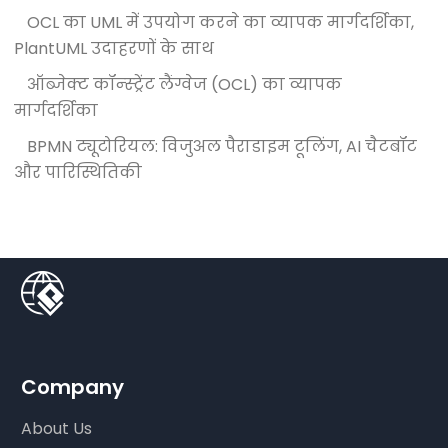
OCL का UML में उपयोग करने का व्यापक मार्गदर्शिका,
PlantUML उदाहरणों के साथ
ऑब्जेक्ट कॉन्स्ट्रेंट लैंग्वेज (OCL) का व्यापक
मार्गदर्शिका
BPMN ट्यूटोरियल: विजुअल पैराडाइम टूलिंग, AI चैटबॉट
और पारिस्थितिकी
Company
About Us